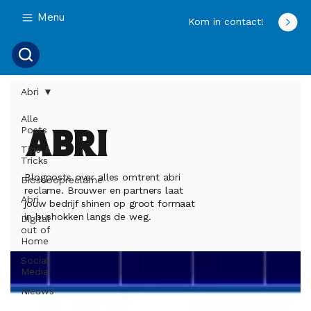
Menu
Kom in contact!
Abri
Alle
Posts
Abri
Tips &
Tricks
Blogposts over alles omtrent abri
Bioscoopreclame
reclame. Brouwer en partners laat
Abri
jouw bedrijf shinen op groot formaat
in bushokken langs de weg.
Digital
out of
Home
Social
Media
Nieuws