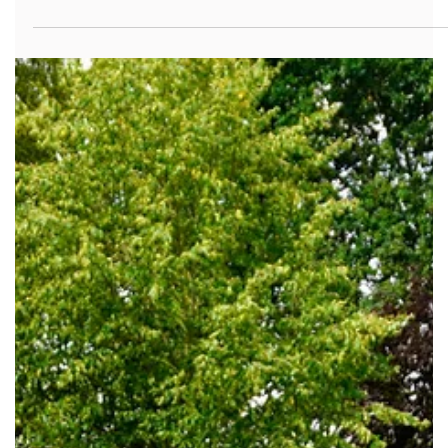
omzet met maar liefst 20% ten opzichte van dezelfde
periode een jaar eerder. Daarmee kwam de omzet uit op €
171 miljoen, waarvan 60% werd gerealiseerd door digitale
buitenreclame (DOOH). De groei is zichtbaar in alle
segmenten, waardoor buitenreclame steeds meer
marktaandeel wint ten opzichte van andere mediakanalen.
Bron: NABB & OUTREACH DOOH blijft versnellen Digi