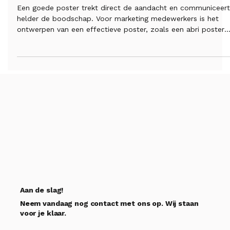
Top 5 Tips voor het Ontwerpen
van een Aantrekkelijke Poster
Een goede poster trekt direct de aandacht en communiceer
helder de boodschap. Voor marketing medewerkers is het
ontwerpen van een effectieve poster, zoals een abri poster
ontwerpen, essentieel om de juiste doelgroep te bereiken en
te overtuigen. Dit artikel geeft vijf praktische tips om posters
te maken die opvallen en werken. Heldere en opvallende abr
poster in stadsomgeving 1. Kies een duidelijke en krachtige
boodschap Een poster heeft weinig ruimte om te
communiceren. Da