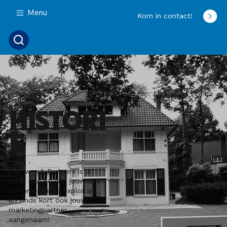
Menu
Kom in contact!
histori
e
Brouwer & Partners is al
meer dan 50 jaar jouw out
of home media exploitant
én sinds kort ook jouw
marketingpartner,
aangenaam!