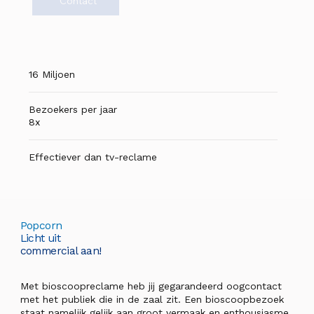
Contact
16 Miljoen
Bezoekers per jaar
8x
Effectiever dan tv-reclame
Popcorn
Licht uit
commercial aan!
Met bioscoopreclame heb jij gegarandeerd oogcontact
met het publiek die in de zaal zit. Een bioscoopbezoek
staat namelijk gelijk aan groot vermaak en enthousiasme.