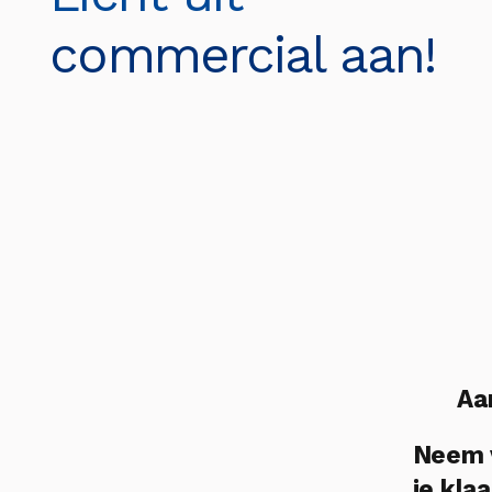
commercial aan!
Aa
Neem v
je klaa