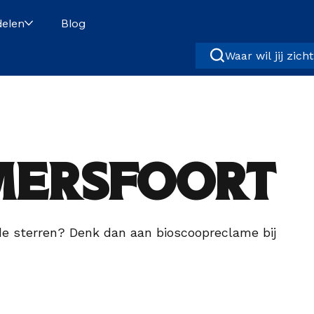
elen
Blog
Waar wil jij zich
mersfoort
 de sterren? Denk dan aan bioscoopreclame bij