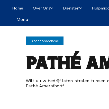
Home
Over Ons
Diensten
Hulpmidd
Menu
Bioscoopreclame
Pathé A
Wilt u uw bedrijf laten stralen tussen
Pathé Amersfoort!