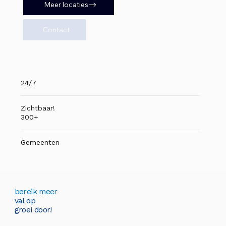
Meer locaties
Contact
24/7
Zichtbaar!
300+
Gemeenten
bereik meer
val op
groei door!