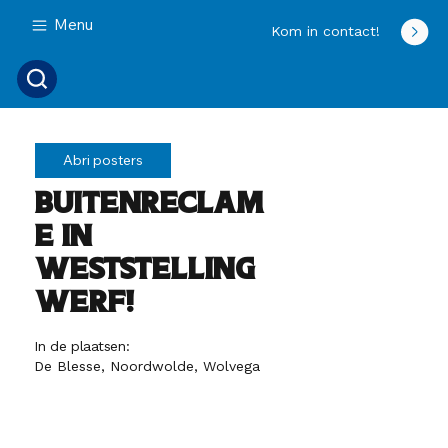
Menu
Kom in contact!
Abri posters
Buitenreclam
e in
Weststelling
werf!
In de plaatsen:
De Blesse, Noordwolde, Wolvega