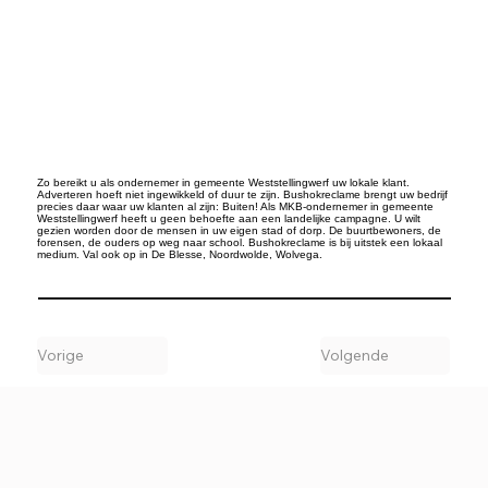
Zo bereikt u als ondernemer in gemeente Weststellingwerf uw lokale klant.
Adverteren hoeft niet ingewikkeld of duur te zijn. Bushokreclame brengt uw bedrijf
precies daar waar uw klanten al zijn: Buiten! Als MKB-ondernemer in gemeente
Weststellingwerf heeft u geen behoefte aan een landelijke campagne. U wilt
gezien worden door de mensen in uw eigen stad of dorp. De buurtbewoners, de
forensen, de ouders op weg naar school. Bushokreclame is bij uitstek een lokaal
medium. Val ook op in De Blesse, Noordwolde, Wolvega.
Vorige
Volgende