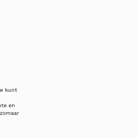
je kunt
mte en
t zomaar