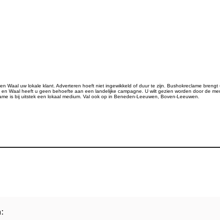
Waal uw lokale klant. Adverteren hoeft niet ingewikkeld of duur te zijn. Bushokreclame brengt uw
n Waal heeft u geen behoefte aan een landelijke campagne. U wilt gezien worden door de men
ame is bij uitstek een lokaal medium. Val ook op in Beneden-Leeuwen, Boven-Leeuwen.
: