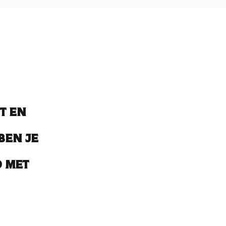
t en
ben je
 met