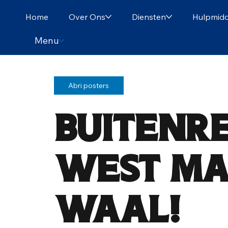
Home
Over Ons
Diensten
Hulpmidd
Menu
Abri posters
Buitenr
West Ma
Waal!