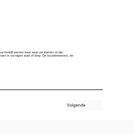
 bedrijf precies daar waar uw klanten al zijn:
sen in uw eigen stad of dorp. De buurtbewoners, de
Volgende