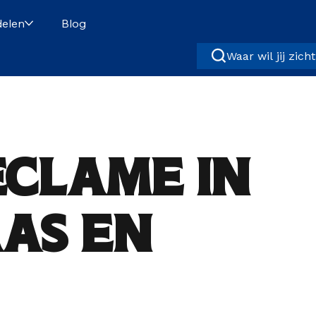
elen
Blog
Waar wil jij zich
eclame in
as en