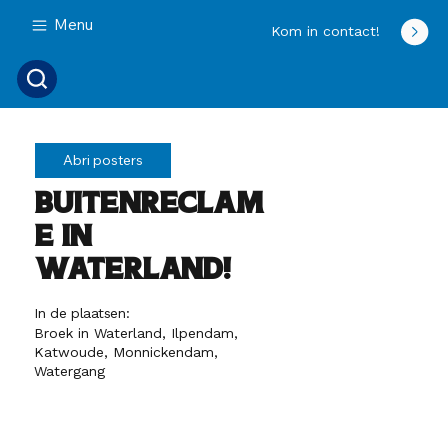
Menu
Kom in contact!
Abri posters
Buitenreclam
e in
Waterland!
In de plaatsen:
Broek in Waterland, Ilpendam,
Katwoude, Monnickendam,
Watergang