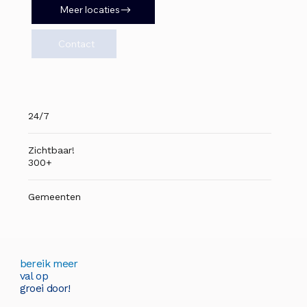
Meer locaties
Contact
24/7
Zichtbaar!
300+
Gemeenten
bereik meer
val op
groei door!