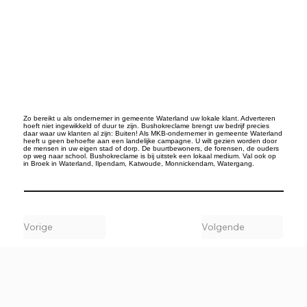
Zo bereikt u als ondernemer in gemeente Waterland uw lokale klant. Adverteren
hoeft niet ingewikkeld of duur te zijn. Bushokreclame brengt uw bedrijf precies
daar waar uw klanten al zijn: Buiten! Als MKB-ondernemer in gemeente Waterland
heeft u geen behoefte aan een landelijke campagne. U wilt gezien worden door
de mensen in uw eigen stad of dorp. De buurtbewoners, de forensen, de ouders
op weg naar school. Bushokreclame is bij uitstek een lokaal medium. Val ook op
in Broek in Waterland, Ilpendam, Katwoude, Monnickendam, Watergang.
Vorige
Volgende