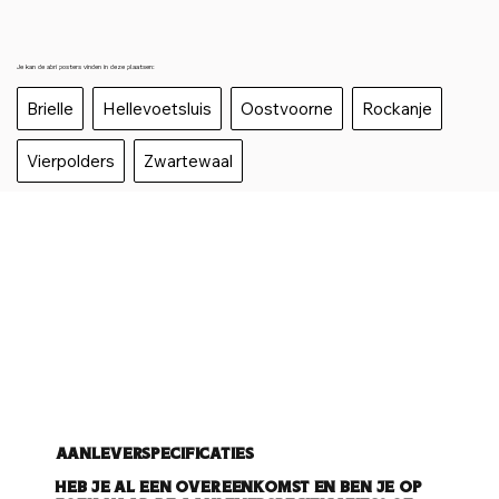
Je kan de abri posters vinden in deze plaatsen:
Brielle
Hellevoetsluis
Oostvoorne
Rockanje
Vierpolders
Zwartewaal
Aanleverspecificaties
Heb je al een overeenkomst en ben je op