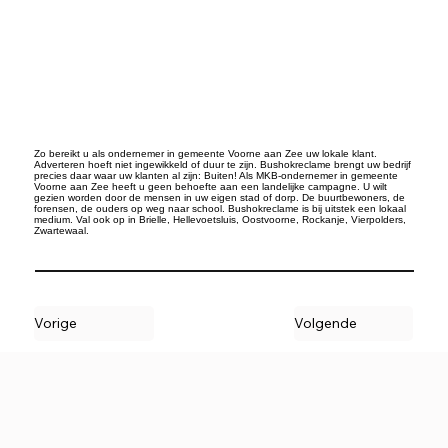
Zo bereikt u als ondernemer in gemeente Voorne aan Zee uw lokale klant.
Adverteren hoeft niet ingewikkeld of duur te zijn. Bushokreclame brengt uw bedrijf
precies daar waar uw klanten al zijn: Buiten! Als MKB-ondernemer in gemeente
Voorne aan Zee heeft u geen behoefte aan een landelijke campagne. U wilt
gezien worden door de mensen in uw eigen stad of dorp. De buurtbewoners, de
forensen, de ouders op weg naar school. Bushokreclame is bij uitstek een lokaal
medium. Val ook op in Brielle, Hellevoetsluis, Oostvoorne, Rockanje, Vierpolders,
Zwartewaal.
Vorige
Volgende