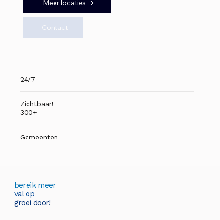
Meer locaties
Contact
24/7
Zichtbaar!
300+
Gemeenten
bereik meer
val op
groei door!