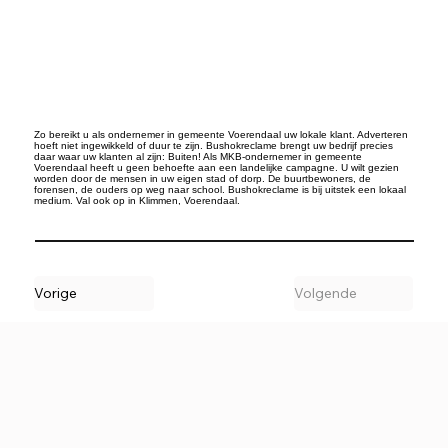
Zo bereikt u als ondernemer in gemeente Voerendaal uw lokale klant. Adverteren
hoeft niet ingewikkeld of duur te zijn. Bushokreclame brengt uw bedrijf precies
daar waar uw klanten al zijn: Buiten! Als MKB-ondernemer in gemeente
Voerendaal heeft u geen behoefte aan een landelijke campagne. U wilt gezien
worden door de mensen in uw eigen stad of dorp. De buurtbewoners, de
forensen, de ouders op weg naar school. Bushokreclame is bij uitstek een lokaal
medium. Val ook op in Klimmen, Voerendaal.
Vorige
Volgende