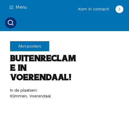
Menu
Kom in contact!
Abri posters
Buitenreclam
e in
Voerendaal!
In de plaatsen:
Klimmen, Voerendaal