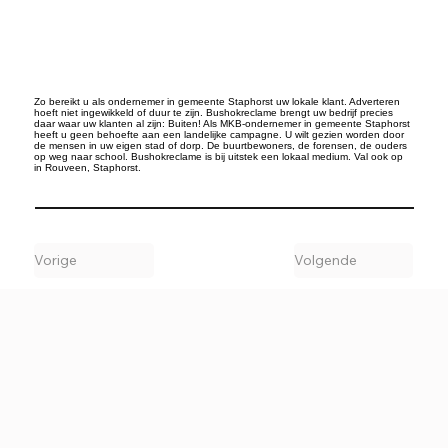
Zo bereikt u als ondernemer in gemeente Staphorst uw lokale klant. Adverteren
hoeft niet ingewikkeld of duur te zijn. Bushokreclame brengt uw bedrijf precies
daar waar uw klanten al zijn: Buiten! Als MKB-ondernemer in gemeente Staphorst
heeft u geen behoefte aan een landelijke campagne. U wilt gezien worden door
de mensen in uw eigen stad of dorp. De buurtbewoners, de forensen, de ouders
op weg naar school. Bushokreclame is bij uitstek een lokaal medium. Val ook op
in Rouveen, Staphorst.
Vorige
Volgende