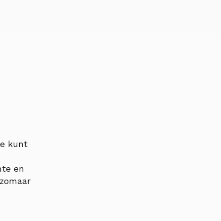
je kunt
mte en
t zomaar