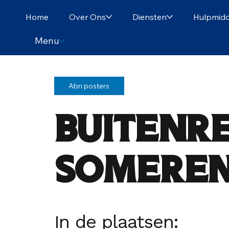
Home
Over Ons
Diensten
Hulpmidd
Menu
Abri posters
Buitenr
Someren
In de plaatsen: