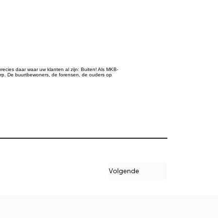
recies daar waar uw klanten al zijn: Buiten! Als MKB-
rp. De buurtbewoners, de forensen, de ouders op
Volgende