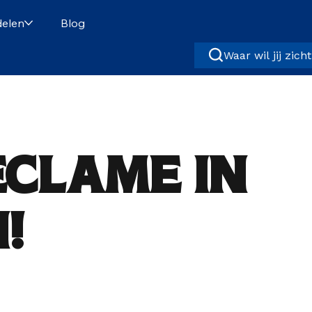
elen
Blog
Waar wil jij zich
eclame in
!