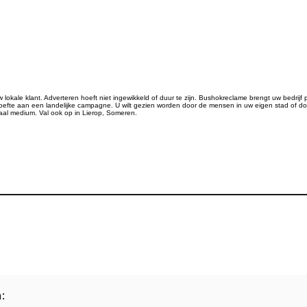
kale klant. Adverteren hoeft niet ingewikkeld of duur te zijn. Bushokreclame brengt uw bedrijf p
te aan een landelijke campagne. U wilt gezien worden door de mensen in uw eigen stad of do
kaal medium. Val ook op in Lierop, Someren.
: