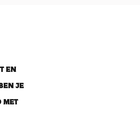
t en
ben je
 met