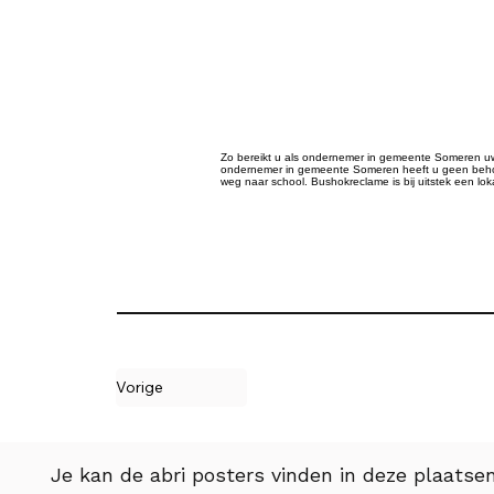
Zo bereikt u als ondernemer in gemeente Someren uw lo
ondernemer in gemeente Someren heeft u geen behoef
weg naar school. Bushokreclame is bij uitstek een lo
Vorige
Je kan de abri posters vinden in deze plaatsen