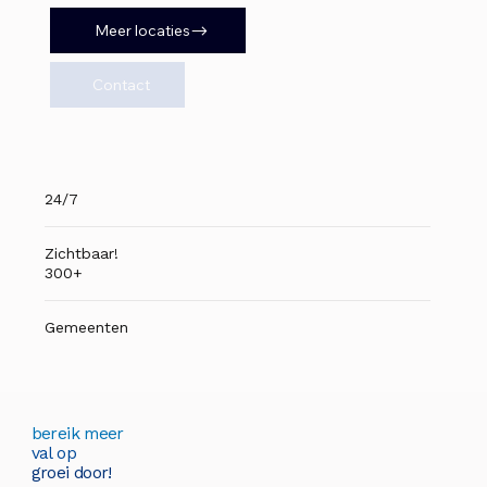
Meer locaties
Contact
24/7
Zichtbaar!
300+
Gemeenten
bereik meer
val op
groei door!