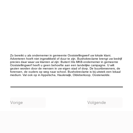
Zo bereikt u als ondernemer in gemeente Ooststellingwerf uw lokale klant.
Adverteren hoeft niet ingewikkeld of duur te zijn. Bushokreclame brengt uw bedrijf
precies daar waar uw klanten al zijn: Buiten! Als MKB-ondernemer in gemeente
Ooststellingwerf heeft u geen behoefte aan een landelijke campagne. U wilt
gezien worden door de mensen in uw eigen stad of dorp. De buurtbewoners, de
forensen, de ouders op weg naar school. Bushokreclame is bij uitstek een lokaal
medium. Val ook op in Appelscha, Haulerwijk, Oldeberkoop, Oosterwolde.
Vorige
Volgende