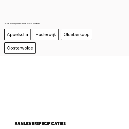
Je kan de abri posters vinden in deze plaatsen:
Appelscha
Haulerwijk
Oldeberkoop
Oosterwolde
Aanleverspecificaties