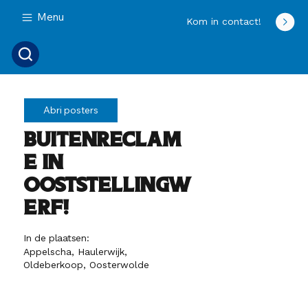
Menu
Kom in contact!
Abri posters
Buitenreclam
e in
Ooststellingw
erf!
In de plaatsen:
Appelscha, Haulerwijk,
Oldeberkoop, Oosterwolde