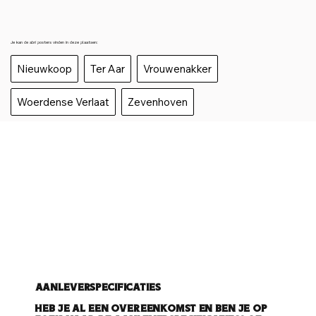
Je kan de abri posters vinden in deze plaatsen:
Nieuwkoop
Ter Aar
Vrouwenakker
Woerdense Verlaat
Zevenhoven
Aanleverspecificaties
Heb je al een overeenkomst en ben je op