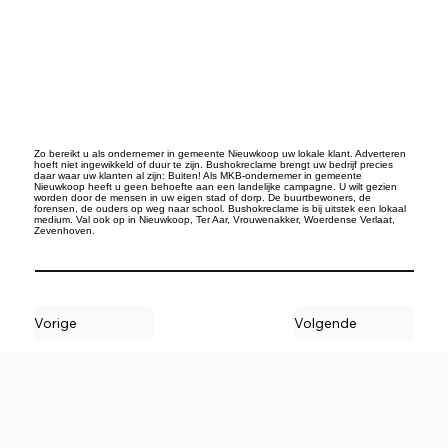
Zo bereikt u als ondernemer in gemeente Nieuwkoop uw lokale klant. Adverteren
hoeft niet ingewikkeld of duur te zijn. Bushokreclame brengt uw bedrijf precies
daar waar uw klanten al zijn: Buiten! Als MKB-ondernemer in gemeente
Nieuwkoop heeft u geen behoefte aan een landelijke campagne. U wilt gezien
worden door de mensen in uw eigen stad of dorp. De buurtbewoners, de
forensen, de ouders op weg naar school. Bushokreclame is bij uitstek een lokaal
medium. Val ook op in Nieuwkoop, Ter Aar, Vrouwenakker, Woerdense Verlaat,
Zevenhoven.
Vorige
Volgende