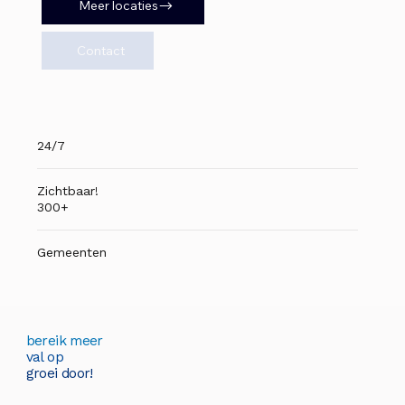
Meer locaties
Contact
24/7
Zichtbaar!
300+
Gemeenten
bereik meer
val op
groei door!