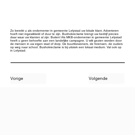
Zo bereikt u als ondernemer in gemeente Lelystad uw lokale klant. Adverteren
hoeft niet ingewikkeld of duur te zijn. Bushokreclame brengt uw bedrijf precies
daar waar uw klanten al zijn: Buiten! Als MKB-ondernemer in gemeente Lelystad
heeft u geen behoefte aan een landelijke campagne. U wilt gezien worden door
de mensen in uw eigen stad of dorp. De buurtbewoners, de forensen, de ouders
op weg naar school. Bushokreclame is bij uitstek een lokaal medium. Val ook op
in Lelystad.
Vorige
Volgende