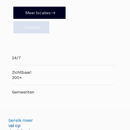
Meer locaties
Contact
24/7
Zichtbaar!
300+
Gemeenten
bereik meer
val op