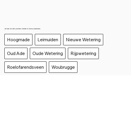
Je kan de abri posters vinden in deze plaatsen:
Hoogmade
Leimuiden
Nieuwe Wetering
Oud Ade
Oude Wetering
Rijpwetering
Roelofarendsveen
Woubrugge