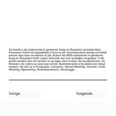
Zo bereikt u als ondernemer in gemeente Kaag en Braassem uw lokale klant.
Adverteren hoeft niet ingewikkeld of duur te zijn. Bushokreclame brengt uw bedrijf
precies daar waar uw klanten al zijn: Buiten! Als MKB-ondernemer in gemeente
Kaag en Braassem heeft u geen behoefte aan een landelijke campagne. U wilt
gezien worden door de mensen in uw eigen stad of dorp. De buurtbewoners, de
forensen, de ouders op weg naar school. Bushokreclame is bij uitstek een lokaal
medium. Val ook op in Hoogmade, Leimuiden, Nieuwe Wetering, Oud Ade, Oude
Wetering, Rijpwetering, Roelofarendsveen, Woubrugge.
Vorige
Volgende