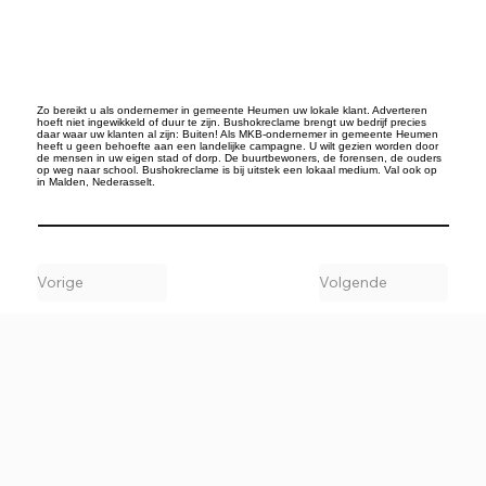
Zo bereikt u als ondernemer in gemeente Heumen uw lokale klant. Adverteren
hoeft niet ingewikkeld of duur te zijn. Bushokreclame brengt uw bedrijf precies
daar waar uw klanten al zijn: Buiten! Als MKB-ondernemer in gemeente Heumen
heeft u geen behoefte aan een landelijke campagne. U wilt gezien worden door
de mensen in uw eigen stad of dorp. De buurtbewoners, de forensen, de ouders
op weg naar school. Bushokreclame is bij uitstek een lokaal medium. Val ook op
in Malden, Nederasselt.
Vorige
Volgende