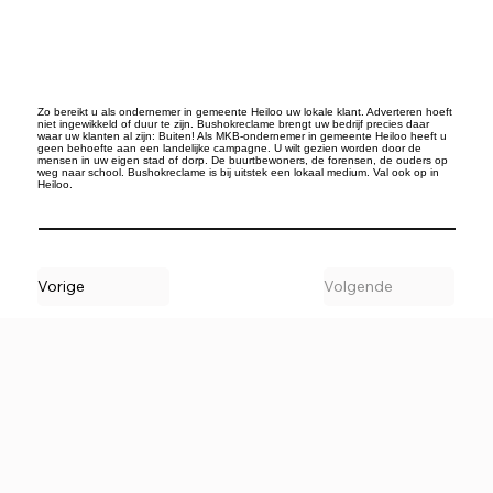
Zo bereikt u als ondernemer in gemeente Heiloo uw lokale klant. Adverteren hoeft
niet ingewikkeld of duur te zijn. Bushokreclame brengt uw bedrijf precies daar
waar uw klanten al zijn: Buiten! Als MKB-ondernemer in gemeente Heiloo heeft u
geen behoefte aan een landelijke campagne. U wilt gezien worden door de
mensen in uw eigen stad of dorp. De buurtbewoners, de forensen, de ouders op
weg naar school. Bushokreclame is bij uitstek een lokaal medium. Val ook op in
Heiloo.
Vorige
Volgende