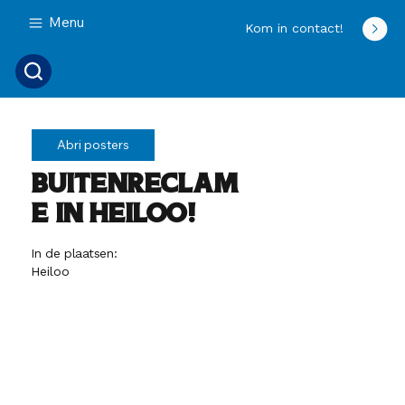
Menu
Kom in contact!
Abri posters
Buitenreclam
e in Heiloo!
In de plaatsen:
Heiloo