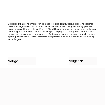
Zo bereikt u als ondernemer in gemeente Harlingen uw lokale klant. Adverteren
hoeft niet ingewikkeld of duur te zijn. Bushokreclame brengt uw bedrijf precies
daar waar uw klanten al zijn: Buiten! Als MKB-ondernemer in gemeente Harlingen
heeft u geen behoefte aan een landelijke campagne. U wilt gezien worden door
de mensen in uw eigen stad of dorp. De buurtbewoners, de forensen, de ouders
op weg naar school. Bushokreclame is bij uitstek een lokaal medium. Val ook op
in Harlingen.
Vorige
Volgende