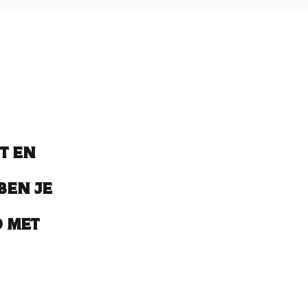
t en
ben je
 met