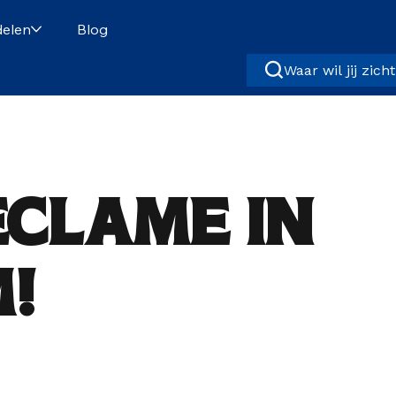
elen
Blog
Waar wil jij zich
eclame in
!