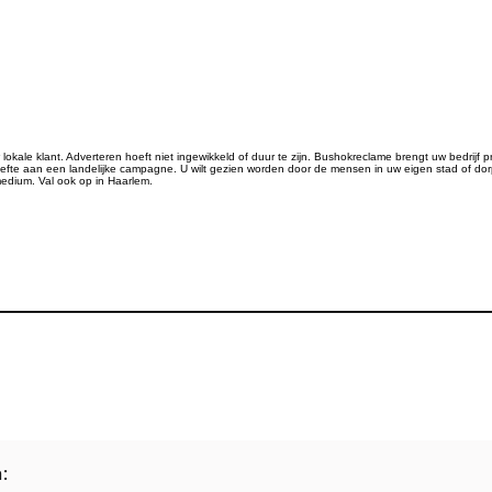
kale klant. Adverteren hoeft niet ingewikkeld of duur te zijn. Bushokreclame brengt uw bedrijf pr
te aan een landelijke campagne. U wilt gezien worden door de mensen in uw eigen stad of do
medium. Val ook op in Haarlem.
: