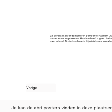
Zo bereikt u als ondernemer in gemeente Haarlem uw lo
ondernemer in gemeente Haarlem heeft u geen behoef
naar school. Bushokreclame is bij uitstek een lokaal 
Vorige
Je kan de abri posters vinden in deze plaatsen