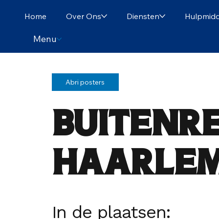
Home
Over Ons
Diensten
Hulpmidd
Menu
Abri posters
Buitenr
Haarlem
In de plaatsen: