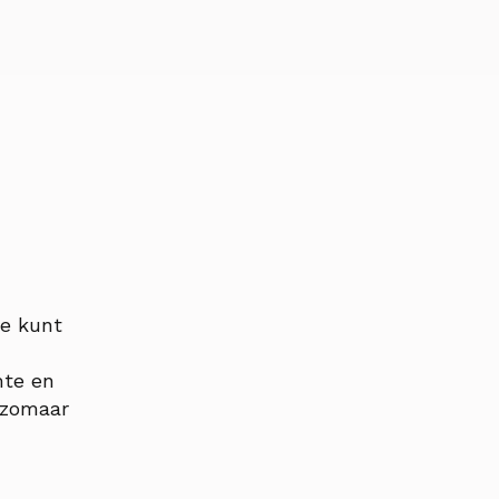
je kunt
mte en
t zomaar