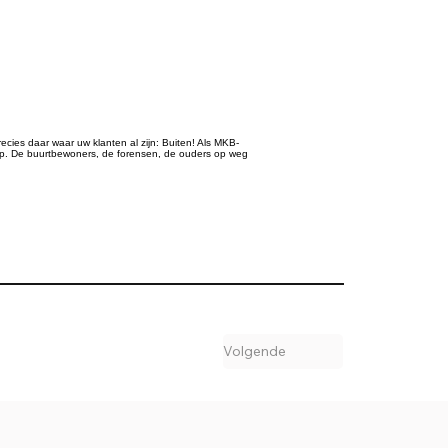
ecies daar waar uw klanten al zijn: Buiten! Als MKB-
rp. De buurtbewoners, de forensen, de ouders op weg
Volgende