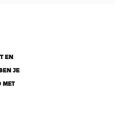
t en
ben je
 met