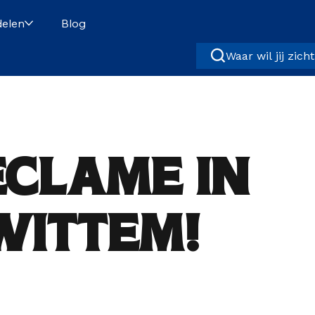
elen
Blog
Waar wil jij zich
eclame in
Wittem!