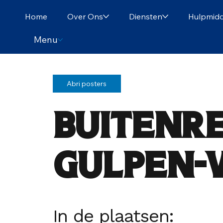
Home
Over Ons
Diensten
Hulpmidd
Menu
Abri posters
Buitenr
Gulpen-
In de plaatsen: