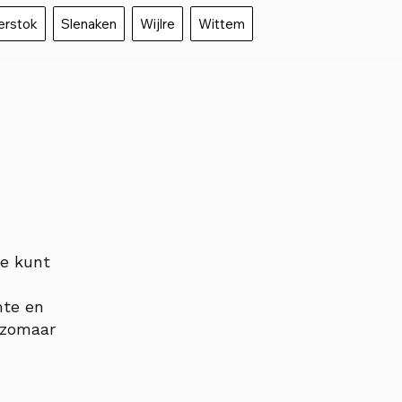
erstok
Slenaken
Wijlre
Wittem
je kunt
mte en
t zomaar