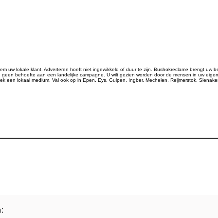
 uw lokale klant. Adverteren hoeft niet ingewikkeld of duur te zijn. Bushokreclame brengt uw bedr
een behoefte aan een landelijke campagne. U wilt gezien worden door de mensen in uw eigen 
tek een lokaal medium. Val ook op in Epen, Eys, Gulpen, Ingber, Mechelen, Reijmerstok, Slenaken,
: