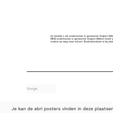
Zo bereikt u als ondernemer in gemeente Gulpen-Wittem
MKB-ondernemer in gemeente Gulpen-Wittem heeft u g
ouders op weg naar school. Bushokreclame is bij uits
Vorige
Je kan de abri posters vinden in deze plaatsen