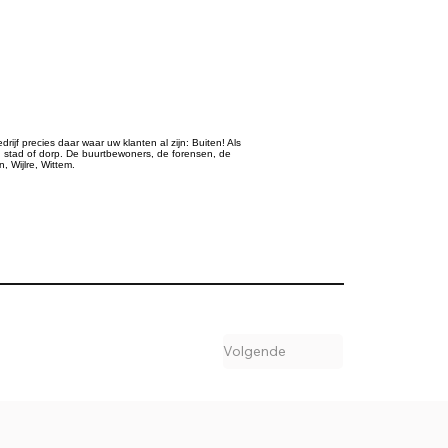
ijf precies daar waar uw klanten al zijn: Buiten! Als
stad of dorp. De buurtbewoners, de forensen, de
 Wijlre, Wittem.
Volgende