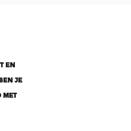
t en
ben je
 met