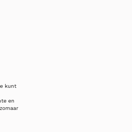
je kunt
mte en
t zomaar