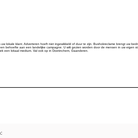
 lokale klant. Adverteren hoeft niet ingewikkeld of duur te zijn. Bushokreclame brengt uw bedrijf
 behoefte aan een landelijke campagne. U wilt gezien worden door de mensen in uw eigen sta
stek een lokaal medium. Val ook op in Doetinchem, Gaanderen.
: