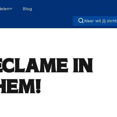
elen
Blog
Waar wil jij zich
eclame in
hem!