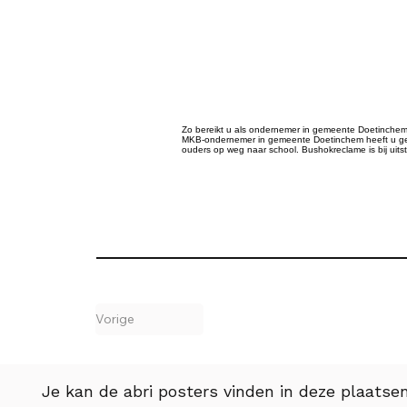
Zo bereikt u als ondernemer in gemeente Doetinchem uw
MKB-ondernemer in gemeente Doetinchem heeft u geen
ouders op weg naar school. Bushokreclame is bij uit
Vorige
Je kan de abri posters vinden in deze plaatsen