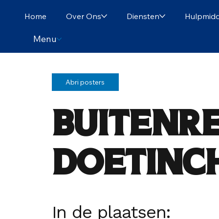
Home
Over Ons
Diensten
Hulpmidd
Menu
Abri posters
Buitenr
Doetinc
In de plaatsen: