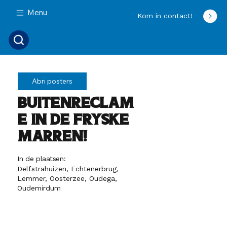
Menu
Kom in contact!
Abri posters
Buitenreclam
e in De Fryske
Marren!
In de plaatsen:
Delfstrahuizen, Echtenerbrug,
Lemmer, Oosterzee, Oudega,
Oudemirdum