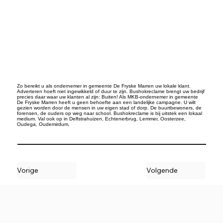
Zo bereikt u als ondernemer in gemeente De Fryske Marren uw lokale klant.
Adverteren hoeft niet ingewikkeld of duur te zijn. Bushokreclame brengt uw bedrijf
precies daar waar uw klanten al zijn: Buiten! Als MKB-ondernemer in gemeente
De Fryske Marren heeft u geen behoefte aan een landelijke campagne. U wilt
gezien worden door de mensen in uw eigen stad of dorp. De buurtbewoners, de
forensen, de ouders op weg naar school. Bushokreclame is bij uitstek een lokaal
medium. Val ook op in Delfstrahuizen, Echtenerbrug, Lemmer, Oosterzee,
Oudega, Oudemirdum.
Vorige
Volgende