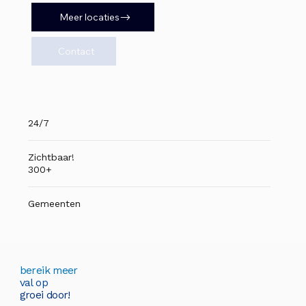
Meer locaties
Contact
24/7
Zichtbaar!
300+
Gemeenten
bereik meer
val op
groei door!