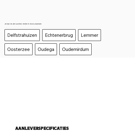
Je kan de abri posters vinden in deze plaatsen:
Delfstrahuizen
Echtenerbrug
Lemmer
Oosterzee
Oudega
Oudemirdum
Aanleverspecificaties