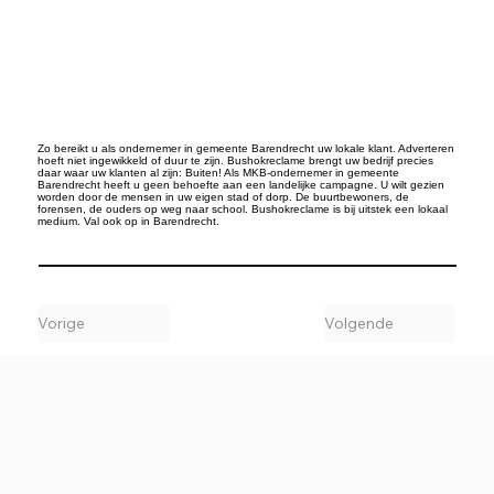
Zo bereikt u als ondernemer in gemeente Barendrecht uw lokale klant. Adverteren
hoeft niet ingewikkeld of duur te zijn. Bushokreclame brengt uw bedrijf precies
daar waar uw klanten al zijn: Buiten! Als MKB-ondernemer in gemeente
Barendrecht heeft u geen behoefte aan een landelijke campagne. U wilt gezien
worden door de mensen in uw eigen stad of dorp. De buurtbewoners, de
forensen, de ouders op weg naar school. Bushokreclame is bij uitstek een lokaal
medium. Val ook op in Barendrecht.
Vorige
Volgende