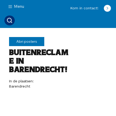
Menu
Kom in contact!
Abri posters
Buitenreclam
e in
Barendrecht!
In de plaatsen:
Barendrecht