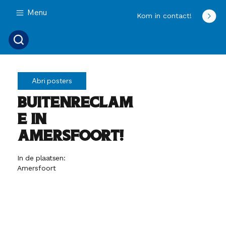
Menu
Kom in contact!
Abri posters
Buitenreclam
e in
Amersfoort!
In de plaatsen:
Amersfoort