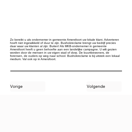
Zo bereikt u als ondernemer in gemeente Amersfoort uw lokale klant. Adverteren
hoeft niet ingewikkeld of duur te zijn. Bushokreclame brengt uw bedrijf precies
daar waar uw klanten al zijn: Buiten! Als MKB-ondernemer in gemeente
Amersfoort heeft u geen behoefte aan een landelijke campagne. U wilt gezien
worden door de mensen in uw eigen stad of dorp. De buurtbewoners, de
forensen, de ouders op weg naar school. Bushokreclame is bij uitstek een lokaal
medium. Val ook op in Amersfoort.
Vorige
Volgende